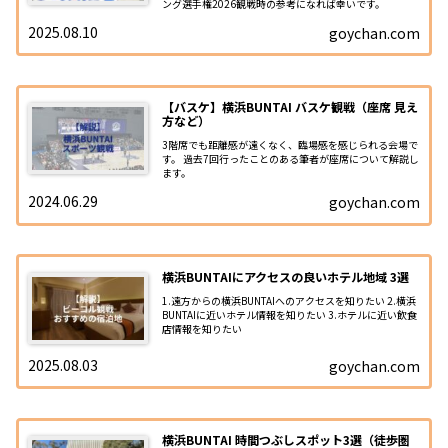
ング選手権2026観戦時の参考になれば幸いです。
2025.08.10
goychan.com
【バスケ】横浜BUNTAI バスケ観戦（座席 見え
方など）
3階席でも距離感が遠くなく、臨場感を感じられる会場で
す。 過去7回行ったことのある筆者が座席について解説し
ます。
2024.06.29
goychan.com
横浜BUNTAIにアクセスの良いホテル地域 3選
1.遠方からの横浜BUNTAIへのアクセスを知りたい 2.横浜
BUNTAIに近いホテル情報を知りたい 3.ホテルに近い飲食
店情報を知りたい
2025.08.03
goychan.com
横浜BUNTAI 時間つぶしスポット3選（徒歩圏