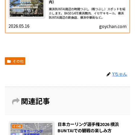
内）
横浜BUNTAI周辺の時間つぶし（暇つぶし）スポットを紹
介します。 BASEGATE横浜関内、イセザキモール、横浜
BUNTAI周辺の飲食店、横浜中華街など。
2026.05.16
goychan.com
その他
Yちゃん
関連記事
日本カーリング選手権2026 横浜
その他
BUNTAIでの観戦の楽しみ方