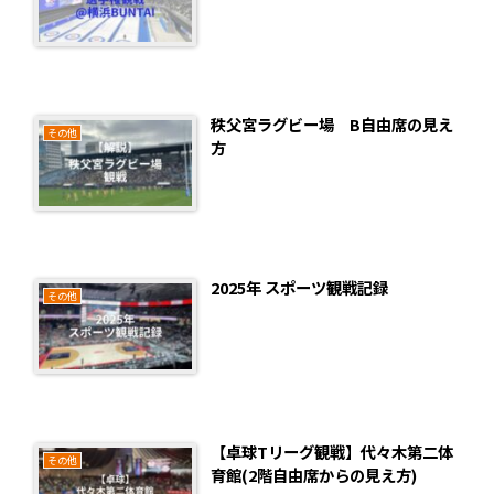
秩父宮ラグビー場 B自由席の見え
その他
方
2025年 スポーツ観戦記録
その他
【卓球Tリーグ観戦】代々木第二体
その他
育館(2階自由席からの見え方)